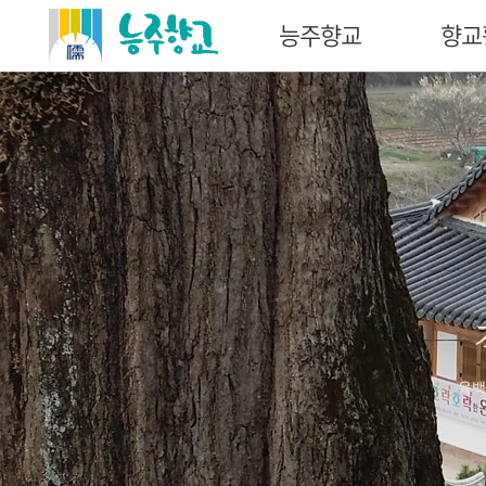
능주향교
향교
육백