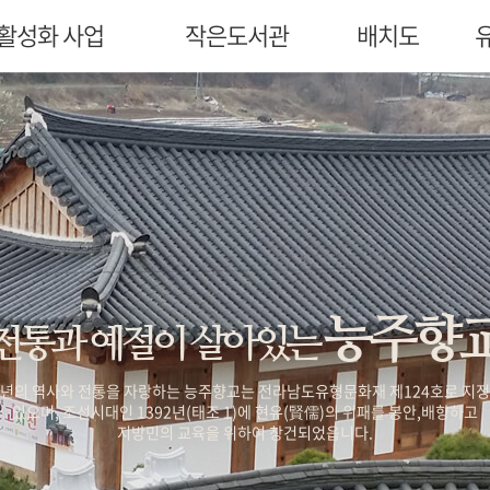
활성화 사업
작은도서관
배치도
능주향
전통과 예절이 살아있는
년의 역사와 전통을 자랑하는 능주향교는 전라남도유형문화재 제124호로 지
있으며, 조선시대인 1392년(태조 1)에 현유(賢儒)의 위패를 봉안,배향하고
지방민의 교육을 위하여 창건되었읍니다.